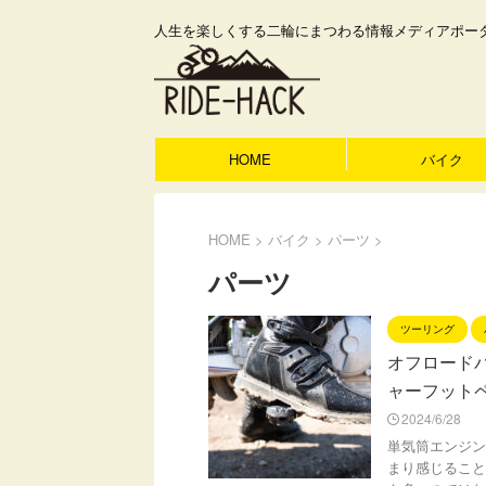
人生を楽しくする二輪にまつわる情報メディアポー
HOME
バイク
HOME
>
バイク
>
パーツ
>
パーツ
ツーリング
オフロードバ
ャーフット
2024/6/28
単気筒エンジン
まり感じること