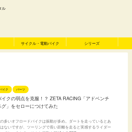
タル
サイクル・電動バイク
シリーズ
バイク
パーツ
イクの弱点を克服！？ ZETA RACING「アドベンチ
ペグ」をセローにつけてみた
の多いオフロードバイクは振動が多め。ダートを走っているとあ
はないですが、ツーリングで長い距離を走ると実感するライダー