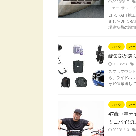
2023/3/17
ッカー
,
サンドブ
DF-CRAF
ましたDF-C
場維持費の増加
バイク
パー
編集部が選ぶ
2023/2/3
スマホマウント
ら、ライドハッ
を10個厳選して
バイク
パー
47歳中年オ
ミニバイぱ
2023/1/13