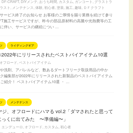
DF-CRAFT
,
DIYメンテ
,
おうち時間
,
カスタム
,
ガンコート
,
グラストラ
ラスト
,
メンテナンス
,
体験
,
初心者
,
塗装
,
施工
,
趣味
,
ＤＦクラフト
T施工サービス終了のお知らせ お客様のご厚情を賜り業務を続けて参り
RAFT施工サービスですが、昨今の部品原材料の高騰や光熱費等の工
に伴い、サービスの継続につい ...
ツ
ライディングギア
2022年にリリースされたベストバイアイテム10選
オフロード
,
ベストバイアイテム
や洗剤、アパレルなど、数あるダートフリーク取扱用品の中か
ク編集部が2022年にリリースされた新製品のベストバイアイテム
ご紹介！ ベストバイアイテム10選 ・ ...
ツ
メンテナンス
ヤジ、オフロードにハマる vol.2「ダマされたと思って
にっくに出てみた 〜準備編〜」
エンデューロ
,
オフロード
,
カスタム
,
初心者