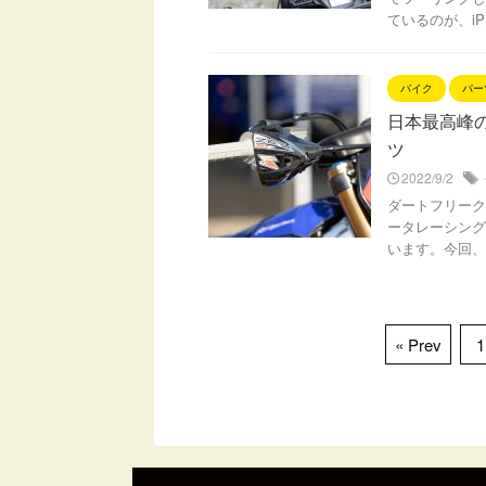
ているのが、iP
バイク
パー
日本最高峰の
ツ
2022/9/2
ダートフリークが
ータレーシング
います。今回、ZET
« Prev
1