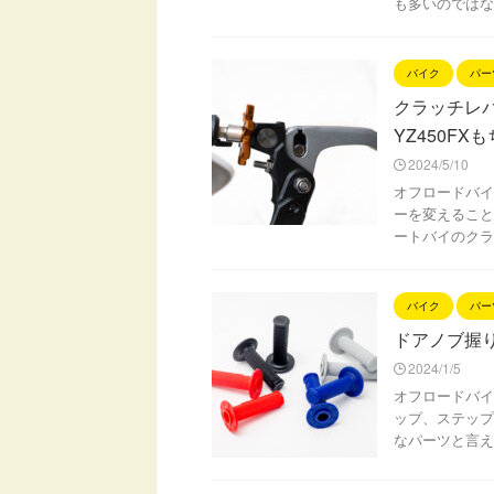
も多いのではな
バイク
パー
クラッチレ
YZ450F
2024/5/10
オフロードバイ
ーを変えること
ートバイのクラ
バイク
パー
ドアノブ握
2024/1/5
オフロードバイ
ップ、ステップ
なパーツと言え