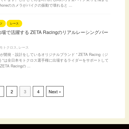
honeのカメラがバイクの振動で壊れると ...
ツ
レース
場で活躍する ZETA Racingのリアルレーシングパー
モトクロス
,
レース
開発・設計をしているオリジナルブランド ” ZETA Racing（ジ
) "は全日本モトクロス選手権に出場するライダーをサポートして
A Racingの ...
2
3
4
Next »