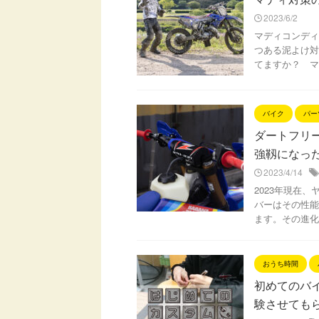
2023/6/2
マディコンディ
つある泥よけ対
てますか？ マ
バイク
パー
ダートフリ
強靱になっ
2023/4/14
2023年現在
バーはその性能
ます。その進化
おうち時間
初めてのバイ
験させても