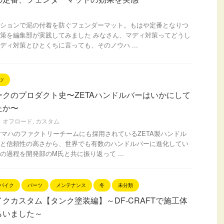
ションで泥の付着を防ぐフェンダーマット。もはや定番となりつ
策を編集部が実践してみました みなさん、マディ対策ってどうし
ディ対策とひとくちに言っても、そのノウハ ...
ツ
ークのプロダクト史〜ZETAハンドルバーはいかにして
たか〜
オフロード
,
カスタム
、ヤマハのファクトリーチームにも採用されているZETA製ハンドル
と信頼性の高さから、世界でも有数のハンドルバーに進化してい
の過程を開発部のM氏と共に振り返って ...
バイク
パーツ
メンテナンス
冬
未分類
クカスタム【タンク塗装編】～DF-CRAFTで施工体
らいました～