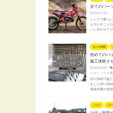
全てのパーツ
2023/7/28
レースで勝つに
も欠かすことの
ンに合わせてマ
おうち時間
初めてのバイ
施工体験さ
2023/6/23
ッカー
,
バイク通
DF-CRAF
ましたDF-C
場維持費の増加
バイク
パー
マディ対策