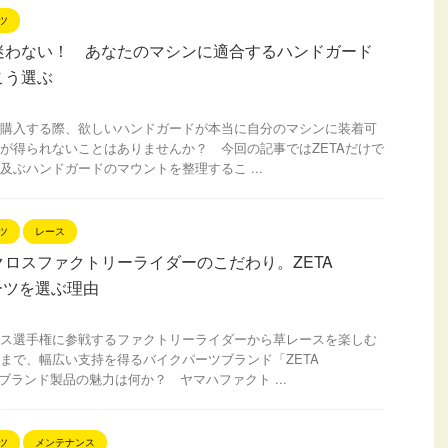
ツ
迷わない！ あなたのマシンに適合するハンドガード
こう選ぶ
購入する際、欲しいハンドガードが本当に自分のマシンに装着可
が得られないことはありませんか？ 今回の記事ではZETAだけで
及ぶハンドガードのマウントを整理するこ ...
ツ
レース
ロスファクトリーライダーのこだわり。ZETA
パーツを選ぶ理由
ス選手権に参戦するファクトリーライダーから草レースを楽しむ
まで、幅広い支持を得るバイクパーツブランド「ZETA
同ブランド製品の魅力は何か？ ヤマハファクト ...
ツ
メンテナンス