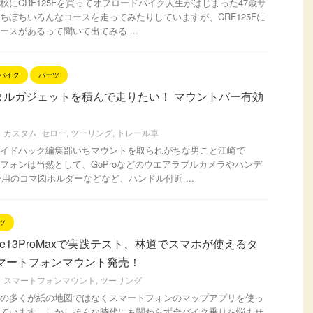
秋にCRF125Fを買ってオフロードバイク人生がはじまった47歳サ
ちぼちいろんなコースを走ってみたりしていますが、CRF125Fに
ースがあるって聞いて出てみる ...
バイク
パーツ
タルガジェットを積んで走りたい！ マウントバー有効
カスタム
,
セロー
,
ツーリング
,
トレール車
イドハック編集部いちマウントを取られがちな男こと江崎で
フォンは当然として、GoProなどのウエアラブルカメラやハンデ
ー用のコマ図ホルダーなどなど、ハンドル付近 ...
ツ
one13ProMaxで実践テスト、林道でスマホが使えるタ
スマートフォンマウント発売！
スマートフォンマウント
,
ツーリング
の多くが紙の地図ではなくスマートフォンのマップアプリを使っ
ています。しかしそんな時代にも関わらず全バイク乗りを悩ませ