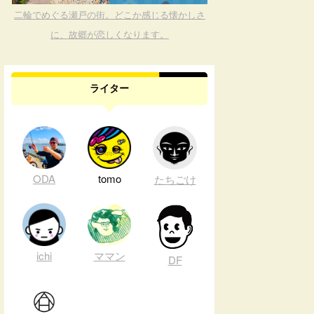
二輪でめぐる瀬戸の街。どこか感じる懐かしさ
に、故郷が恋しくなります。
ライター
ODA
tomo
たちごけ
ichi
ママン
DF