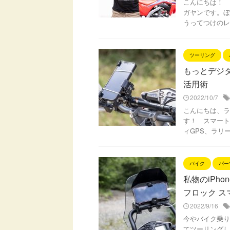
こんにちは！ 
ガヤンです。ぼ
うってつけのレ
ツーリング
もっとデジ
活用術
2022/10/7
こんにちは、ラ
す！ スマート
ィGPS、ラリ
バイク
パー
私物のiPh
フロック 
2022/9/16
今やバイク乗り
てツーリングし