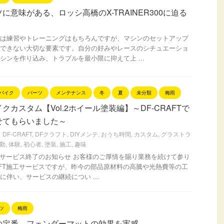
に意味がある、ロッシ高橋のX-TRAINER300に迫る
は練習やトレーニングはもちろんですが、マシンのセットアップ
できない大切な要素です。自分の好みやレースのシチュエーショ
シンを作り込み、トラブルを最小限に抑えて上 ...
バイク
パーツ
メンテナンス
冬
夏
未分類
梅雨
クカスタム【Vol.2ホイール塗装編】～DF-CRAFTで
せてもらいました～
DF-CRAFT
,
DFクラフト
,
DIYメンテ
,
おうち時間
,
カスタム
,
グラストラ
勤
,
体験
,
初心者
,
塗装
,
施工
,
趣味
T施工サービス終了のお知らせ お客様のご厚情を賜り業務を続けて参り
RAFT施工サービスですが、昨今の部品原材料の高騰や光熱費等の工
に伴い、サービスの継続につい ...
ツ
梅雨
の定番、フェンダーマットの効果を実感