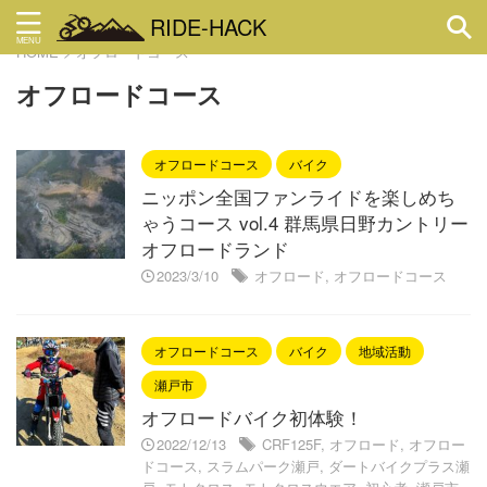
RIDE-HACK
HOME
>
オフロードコース
オフロードコース
オフロードコース
バイク
ニッポン全国ファンライドを楽しめち
ゃうコース vol.4 群馬県日野カントリー
オフロードランド
2023/3/10
オフロード
,
オフロードコース
オフロードコース
バイク
地域活動
瀬戸市
オフロードバイク初体験！
2022/12/13
CRF125F
,
オフロード
,
オフロー
ドコース
,
スラムパーク瀬戸
,
ダートバイクプラス瀬