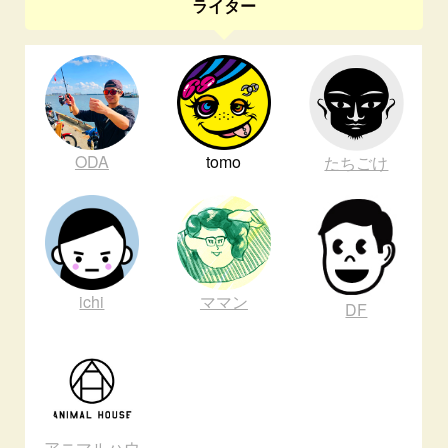
ライター
ODA
tomo
たちごけ
ichi
ママン
DF
アニマルハウ