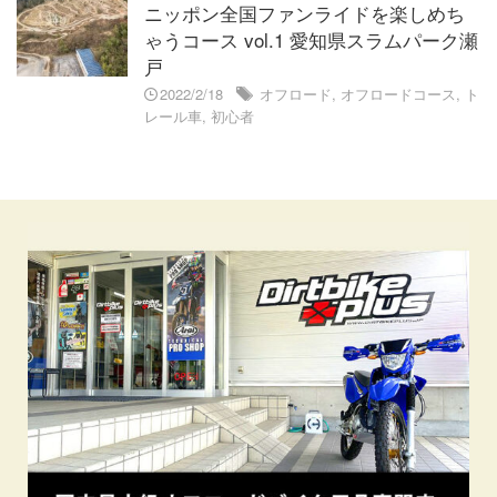
ニッポン全国ファンライドを楽しめち
ゃうコース vol.1 愛知県スラムパーク瀬
戸
2022/2/18
オフロード
,
オフロードコース
,
ト
レール車
,
初心者