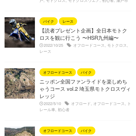
戸
,
モトクロス
,
モトクロスウエア
,
初心者
,
瀬戸市
バイク
レース
【読者プレゼント企画】全日本モトク
ロスを観に行こう 〜HSR九州編〜
2022/10/25
オフロードコース
,
モトクロス
,
レース
オフロードコース
バイク
ニッポン全国ファンライドを楽しめち
ゃうコース vol.2 埼玉県モトクロスヴィ
レッジ
2022/5/10
オフロード
,
オフロードコース
,
ト
レール車
,
初心者
オフロードコース
バイク