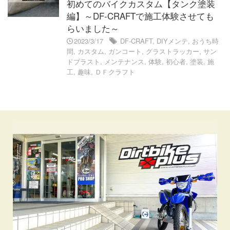
初めてのバイクカスタム【タンク塗装
編】～DF-CRAFTで施工体験させても
らいました～
2023/3/17
DF-CRAFT
,
DIYメンテ
,
おうち時
間
,
カスタム
,
ガンコート
,
グラストラッカー
,
サン
ドブラスト
,
メンテナンス
,
体験
,
初心者
,
塗装
,
施
工
,
趣味
,
ＤＦクラフト