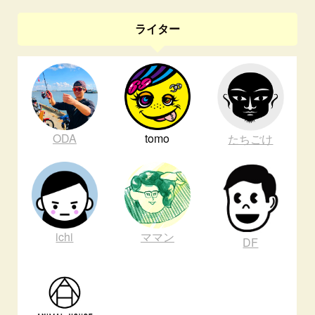
ライター
ODA
tomo
たちごけ
ichi
ママン
DF