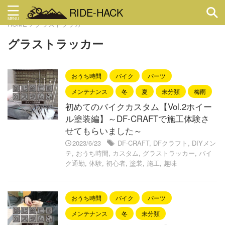
RIDE-HACK
HOME
>
グラストラッカー
グラストラッカー
おうち時間
バイク
パーツ
メンテナンス
冬
夏
未分類
梅雨
初めてのバイクカスタム【Vol.2ホイー
ル塗装編】～DF-CRAFTで施工体験さ
せてもらいました～
2023/6/23
DF-CRAFT
,
DFクラフト
,
DIYメン
テ
,
おうち時間
,
カスタム
,
グラストラッカー
,
バイ
ク通勤
,
体験
,
初心者
,
塗装
,
施工
,
趣味
おうち時間
バイク
パーツ
メンテナンス
冬
未分類