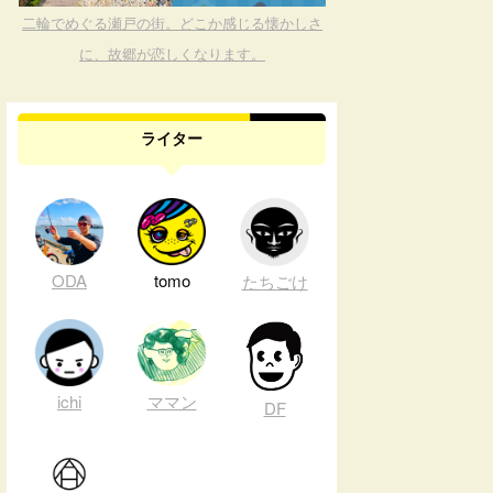
二輪でめぐる瀬戸の街。どこか感じる懐かしさ
に、故郷が恋しくなります。
ライター
ODA
tomo
たちごけ
ichi
ママン
DF