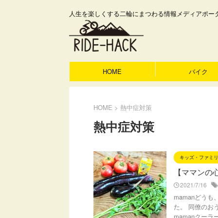
人生を楽しくする二輪にまつわる情報メディアポー
HOME
バイク
HOME
>
熱中症対策
熱中症対策
キッズ・ファミ
【ママンの
2021/7/16
mamanどう
た。 同僚のお
mamanクーラ