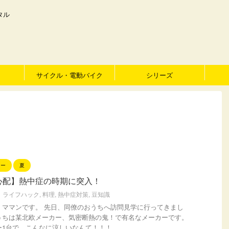
タル
サイクル・電動バイク
シリーズ
リー
夏
心配】熱中症の時期に突入！
ライフハック
,
料理
,
熱中症対策
,
豆知識
も、ママンです。 先日、同僚のおうちへ訪問見学に行ってきまし
うちは某北欧メーカー、気密断熱の鬼！で有名なメーカーです。
ー1台で、こんなに涼しいなんて！！！ ...