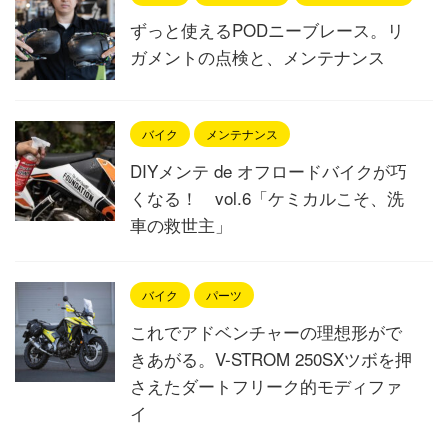
ずっと使えるPODニーブレース。リ
ガメントの点検と、メンテナンス
バイク
メンテナンス
DIYメンテ de オフロードバイクが巧
くなる！ vol.6「ケミカルこそ、洗
車の救世主」
バイク
パーツ
これでアドベンチャーの理想形がで
きあがる。V-STROM 250SXツボを押
さえたダートフリーク的モディファ
イ