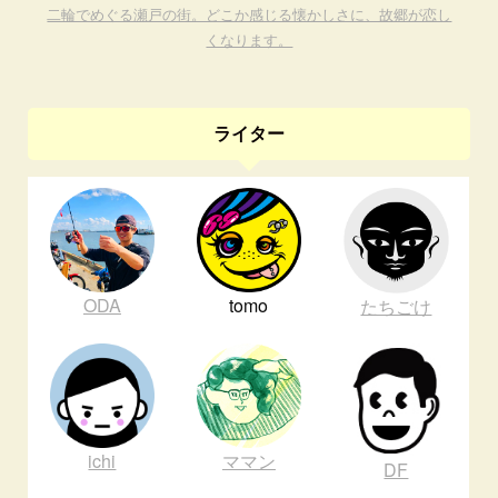
二輪でめぐる瀬戸の街。どこか感じる懐かしさに、故郷が恋し
くなります。
ライター
ODA
tomo
たちごけ
ichi
ママン
DF