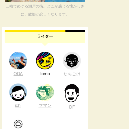
二輪でめぐる瀬戸の街。どこか感じる懐かしさ
に、故郷が恋しくなります。
ライター
ODA
tomo
たちごけ
ichi
ママン
DF