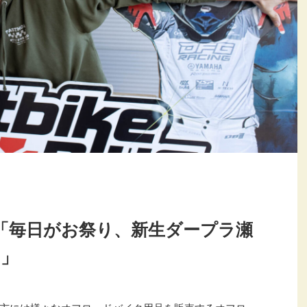
！「毎日がお祭り、新生ダープラ瀬
！」