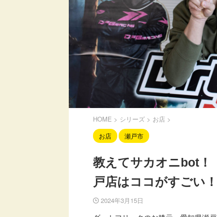
HOME
>
シリーズ
>
お店
>
お店
瀬戸市
教えてサカオニbot
戸店はココがすごい
2024年3月15日