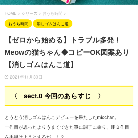
HOME
>
シリーズ
>
おうち時間
>
おうち時間
消しゴムはんこ道
【ゼロから始める】トラブル多発！
Meowの猫ちゃん◆コピーOK図案あり
【消しゴムはんこ道】
2021年11月30日
〈 sect.0 今回のあらすじ 〉
とうとう消しゴムはんこデビューを果たしたmicchan。
一作目が思ったよりうまくできた事に調子に乗り、即２作目
を手掛けようとするが…！？