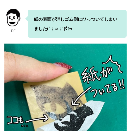
紙の表面が消しゴム側にひっついてしまい
ました(´；ω；`)ｳｩｩ
DF