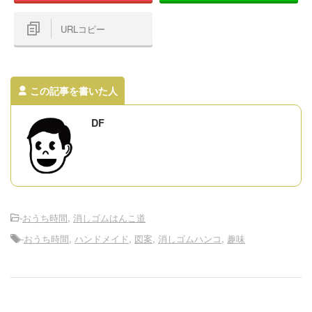
URLコピー
この記事を書いた人
DF
-
おうち時間
,
消しゴムはんこ道
-
おうち時間
,
ハンドメイド
,
図案
,
消しゴムハンコ
,
趣味