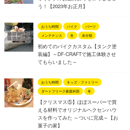
う！【2023年お正月】
おうち時間
バイク
パーツ
メンテナンス
冬
未分類
初めてのバイクカスタム【タンク塗
装編】～DF-CRAFTで施工体験させ
てもらいました～
おうち時間
キッズ・ファミリー
ダートフリーク家庭科部
冬
【クリスマス⑤】ほぼスーパーで買
える材料でオリジナルヘクセンハウ
スを作ってみた ～ついに完成～【お
菓子の家】