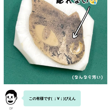
この有様です( ；∀；)ぴえん
DF