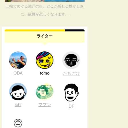
二輪でめぐる瀬戸の街。どこか感じる懐かしさ
に、故郷が恋しくなります。
ライター
ODA
tomo
たちごけ
ichi
ママン
DF