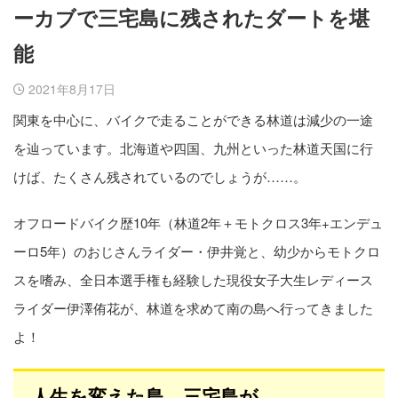
ーカブで三宅島に残されたダートを堪
能
2021年8月17日
関東を中心に、バイクで走ることができる林道は減少の一途
を辿っています。北海道や四国、九州といった林道天国に行
けば、たくさん残されているのでしょうが……。
オフロードバイク歴10年（林道2年＋モトクロス3年+エンデュ
ーロ5年）のおじさんライダー・伊井覚と、幼少からモトクロ
スを嗜み、全日本選手権も経験した現役女子大生レディース
ライダー伊澤侑花が、林道を求めて南の島へ行ってきました
よ！
人生を変えた島、三宅島が