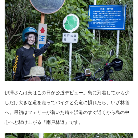
伊澤さんは実はこの日が公道デビュー。島に到着してから少
しだけ大きな道を走ってバイクと公道に慣れたら、いざ林道
へ。最初はフェリーが着いた錆ヶ浜港のすぐ近くから島の中
心へと駆け上がる「南戸林道」です。