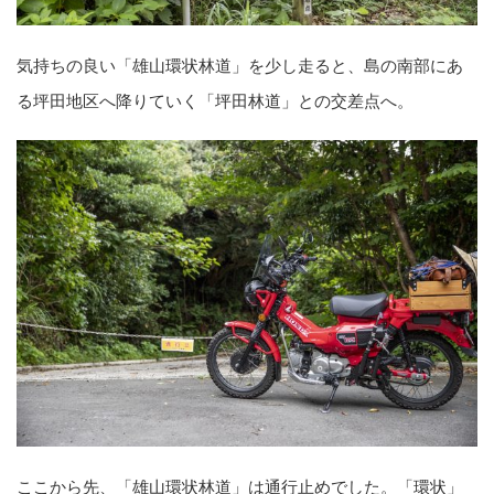
気持ちの良い「雄山環状林道」を少し走ると、島の南部にあ
る坪田地区へ降りていく「坪田林道」との交差点へ。
ここから先、「雄山環状林道」は通行止めでした。「環状」