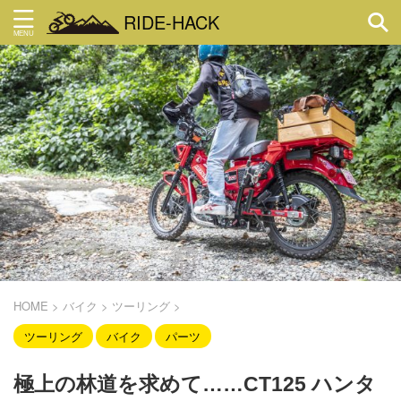
RIDE-HACK
HOME
>
バイク
>
ツーリング
>
ツーリング
バイク
パーツ
極上の林道を求めて……CT125 ハンタ