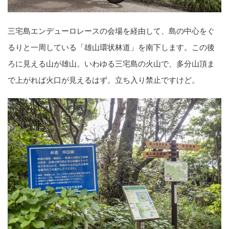
三宅島エンデューロレースの会場を経由して、島の中心をぐ
るりと一周している「雄山環状林道」を南下します。この後
ろに見える山が雄山。いわゆる三宅島の火山で、多分山頂ま
で上がれば火口が見えるはず。立ち入り禁止ですけど。