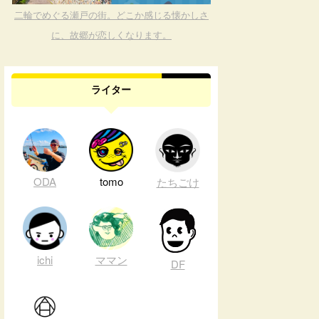
二輪でめぐる瀬戸の街。どこか感じる懐かしさ
に、故郷が恋しくなります。
ライター
ODA
tomo
たちごけ
ichi
ママン
DF