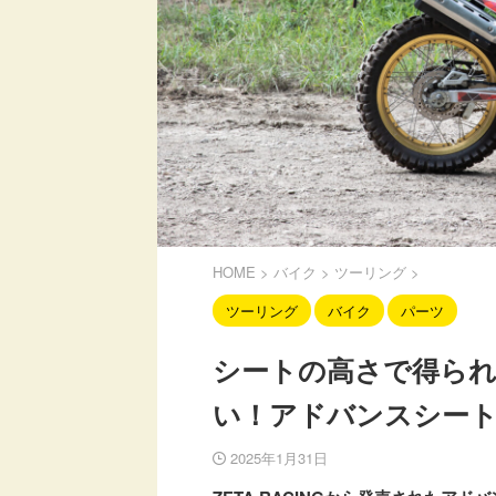
HOME
>
バイク
>
ツーリング
>
ツーリング
バイク
パーツ
シートの高さで得ら
い！アドバンスシー
2025年1月31日