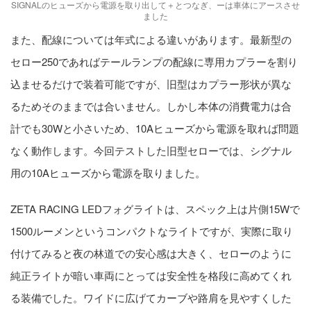
SIGNALのヒューズから電源を取り出して＋とつなぎ、ーは車体にアースさせ
ました
また、配線については年式による違いがあります。最新型の
セロー250であればテールランプの配線に専用カプラーを割り
込ませるだけで装着可能ですが、旧型はカプラー形状が異な
るためそのままでは合いません。しかし本体の消費電力は合
計でも30Wと小さいため、10Aヒューズから電源を取れば問題
なく動作します。今回テストした旧型セローでは、シグナル
用の10Aヒューズから電源を取りました。
ZETA RACING LEDフォグライトは、スペック上は片側15Wで
1500ルーメンというコンパクトなライトですが、実際に取り
付けてみると夜の林道での安心感は大きく、セローのように
純正ライトが暗い車両にとっては安全性を格段に高めてくれ
る装備でした。ワイドに広げてカーブや路肩を見やすくした