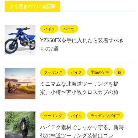
よく読まれている記事
バイク
パーツ
YZ250FXを手に入れたら装着すべき
もの7選
ツーリング
バイク
季節の記事
秋
ミニマムな北海道ツーリングを提
案、小樽〜苫小牧クロスカブの旅
ツーリング
バイク
ライディングギア
ハイテク素材でしっかり守る、新時
代の林道ツーリング装備はコレ