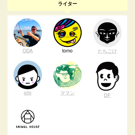
ライター
ODA
tomo
たちごけ
ichi
ママン
DF