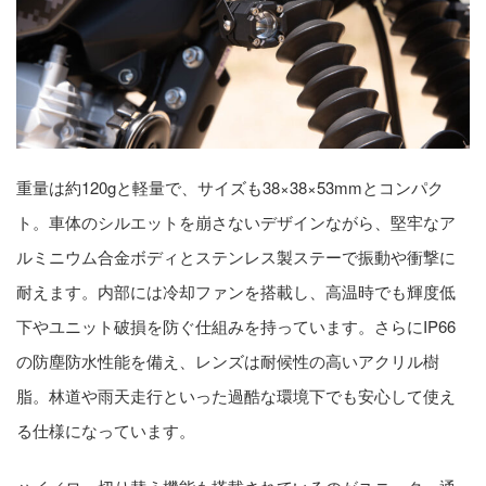
重量は約120gと軽量で、サイズも38×38×53mmとコンパク
ト。車体のシルエットを崩さないデザインながら、堅牢なア
ルミニウム合金ボディとステンレス製ステーで振動や衝撃に
耐えます。内部には冷却ファンを搭載し、高温時でも輝度低
下やユニット破損を防ぐ仕組みを持っています。さらにIP66
の防塵防水性能を備え、レンズは耐候性の高いアクリル樹
脂。林道や雨天走行といった過酷な環境下でも安心して使え
る仕様になっています。