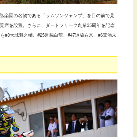
弘楽園の名物である「ラムソンジャンプ」を目の前で見
覧席を設置。さらに、ダートフリーク創業35周年を記念
#8大城魁之輔、#25道脇白龍、#47道脇右京、#6箕浦未