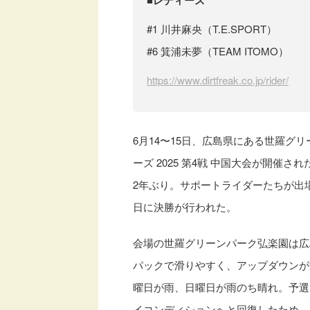
■レディース
#1 川井麻央（T.E.SPORT）
#6 箕浦未夢（TEAM ITOMO）
https://www.dirtfreak.co.jp/rider/
6月14〜15日、広島県にある世羅グリ
ーズ 2025 第4戦 中国大会が開
2年ぶり。サポートライダーたちが出場
日に決勝が行われた。
会場の世羅グリーンパーク弘楽園は広
パックで滑りやすく、アップダウンが
曜日が雨、日曜日が雨のち晴れ。予選
イコンディションへと回復したため、