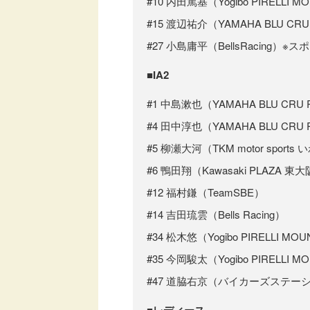
#10 内田篤基（Yogibo PIRELLI M
#15 渡辺祐介（YAMAHA BLU CRU
#27 小島庸平（BellsRacing
■IA2
#1 中島漱也（YAMAHA BLU CRU R
#4 田中淳也（YAMAHA BLU CRU 
#5 柳瀬大河（TKM motor sports
#6 鴨田翔（Kawasaki PLAZA 東
#12 福村鎌（TeamSBE）
#14 吉田琉雲（Bells Racing）
#34 松木悠（Yogibo PIRELLI MO
#35 今岡駿太（Yogibo PIRELLI M
#47 道脇右京（バイカーズステーシ