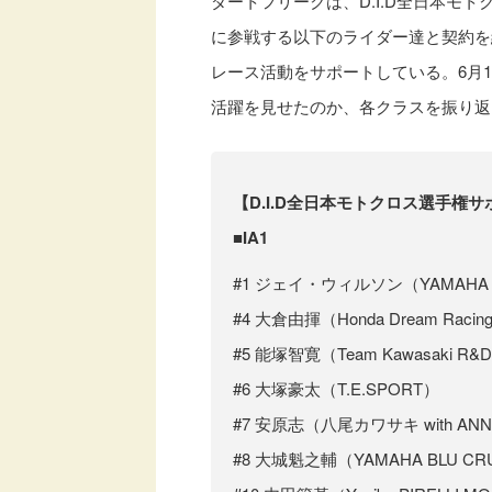
ダートフリークは、D.I.D全日本モトク
に参戦する以下のライダー達と契約を
レース活動をサポートしている。6月1
活躍を見せたのか、各クラスを振り返
【D.I.D全日本モトクロス選手権
■IA1
#1 ジェイ・ウィルソン（YAMAHA FA
#4 大倉由揮（Honda Dream Racing 
#5 能塚智寛（Team Kawasaki R&
#6 大塚豪太（T.E.SPORT）
#7 安原志（八尾カワサキ with ANN
#8 大城魁之輔（YAMAHA BLU CRU