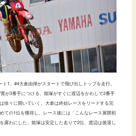
。ヒート1、#4大倉由揮がスタートで飛び出しトップを走行。
塚智寛が3番手につける。能塚がすぐに渡辺をかわして2番手
は徐々に開いていく。大倉は終始レースをリードする完
めての1位を獲得し、レース後には「こんなレース展開初
を露わにした。能塚は安定した走りで2位、渡辺は後退し