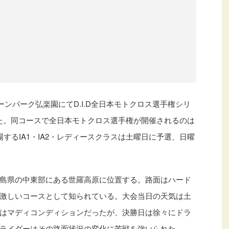
ーンパーク弘楽園にてD.I.D全日本モトクロス選手権シリ
催された。同コースで全日本モトクロス選手権が開催されるのは
するIA1・IA2・レディースクラスは土曜日に予選、日曜
島県の中東部にある世羅高原に位置する。路面はハード
激しいコースとして知られている。大会当日の天気は土
はマディコンディションだったが、決勝日は徐々にドラ
ライダーはその路面状況の変化に苦戦を強いられた。