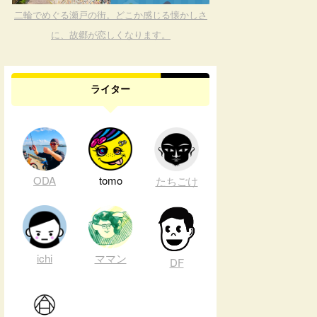
二輪でめぐる瀬戸の街。どこか感じる懐かしさ
に、故郷が恋しくなります。
ライター
ODA
tomo
たちごけ
ichi
ママン
DF